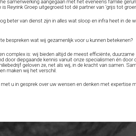
sche samenwerking aangegaan met het eveneens familie gerund
s Reyrink Groep uitgegroeid tot dé partner van ‘grijs tot groen
beter van dienst zijn in alles wat sloop en infra heet in de 
e bespreken wat wij gezamenlijk voor u kunnen betekenen?
nd en complex is: wij bieden altijd de meest efficiënte, duurzam
nd door diepgaande kennis vanuit onze specialismen én door 
miliebedrijf geloven ze, net als wij, in de kracht van samen
n maken wij het verschil.
g met u in gesprek over uw wensen en denken met expertise m