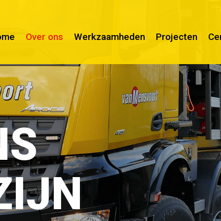
ome
Over ons
Werkzaamheden
Projecten
Cer
NS
ZIJN