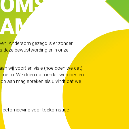
KOMST IS
AAM
ven. Andersom gezegd is er zonder
is deze bewustwording er in onze
an wij voor) en visie (hoe doen we dat)
g met u. We doen dat omdat we open en
 op aan mag spreken als u vindt dat we
 leefomgeving voor toekomstige