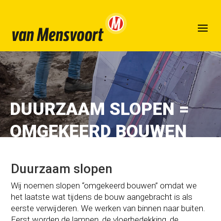
DUURZAAM SLOPEN =
OMGEKEERD BOUWEN
Duurzaam slopen
Wij noemen slopen “omgekeerd bouwen” omdat we
het laatste wat tijdens de bouw aangebracht is als
eerste verwijderen.
We werken van binnen naar buiten.
Eerst worden d
e lampen, de vloerbedekking, de