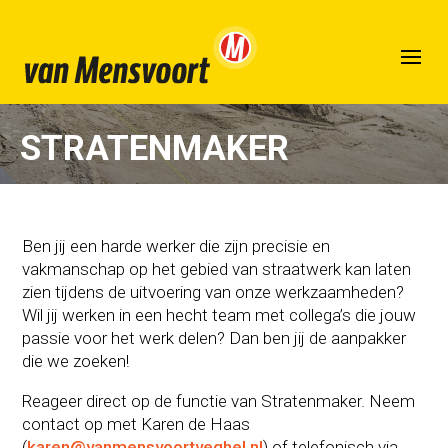
Stratenmaker
door
Complement
|
apr 9, 2024
|
Vacature
STRATENMAKER
Ben jij een harde werker die zijn precisie en
vakmanschap op het gebied van straatwerk kan laten
zien tijdens de uitvoering van onze werkzaamheden?
Wil jij werken in een hecht team met collega’s die jouw
passie voor het werk delen? Dan ben jij de aanpakker
die we zoeken!
Reageer direct op de functie van Stratenmaker. Neem
contact op met Karen de Haas
(
karen@vanmensvoortveghel.nl
) of telefonisch via